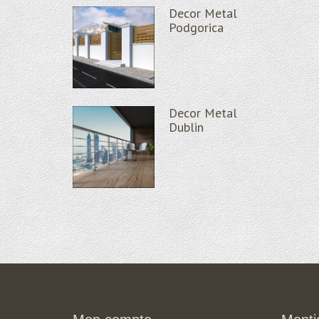
Decor Metal
Decor Metal
ier
Podgorica
verres
Decor Metal
Decor Metal
rde corps en
Dublin
Verona