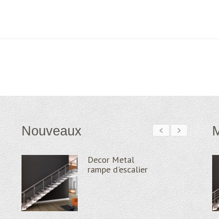
Nouveaux
M
Decor Metal
Decor Metal
Decor Metal
ps en
Oslo
rampe d'escalier
Pristina