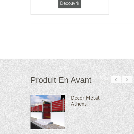
Produit En Avant
Decor Metal
Decor Metal
Athens
Pince pour garde cor
verre